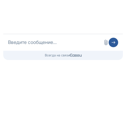
ОГРНИП 316325600085756 от 01.08.2016 года
Медицинская лицензия
Медицинские услуги
ООО «Медлайт»
Лицензия № Л041-01021-66/00656638
от 09.06.2023, Минздрав Свердловской области
Контакты 24/7
8 (800) 333-20-07
Бесплатно по России
+7 (343) 288-71-67
Телефон в Екатеринбурге
info@czm.su
Информационный наркологический центр. Мы подбираем программу и