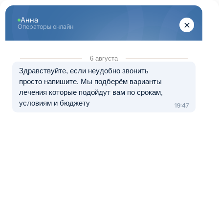
Перейти к основному содержанию
"Здоровый Екатеринбург"
+7 (343) 288-71-67
8 (800) 333-20-07
Телефон в Екатеринбурге
Бесплатно по России
Перезвоните мне
Медуслуги — клиника «МЕДЛАЙТ», лицензия № Л041-01021-
66/00656638 от 09.06.2023.
Лечение в рассрочку от 0 до 12 месяцев
Реабилитация наркомании Качканар
Часто
наркозависимые
себя больными не
признают и от
помощи нарколога
отказываются В
этом и состоит