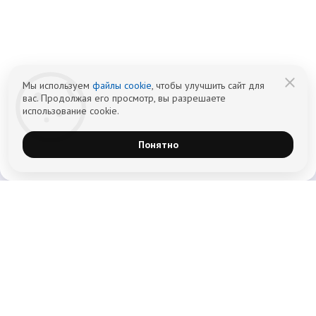
организуем запись; медпроцедуры проводит клиника-партнёр.
Имеются противопоказания — консультация врача обязательна.
18+
Информация не является публичной офертой (ст. 437 ГК РФ).
Политика обработки персональных
Cогласие на обработку персональных
данных
данных
Мы используем
файлы cookie
, чтобы улучшить сайт для
вас. Продолжая его просмотр, вы разрешаете
использование cookie.
Понятно