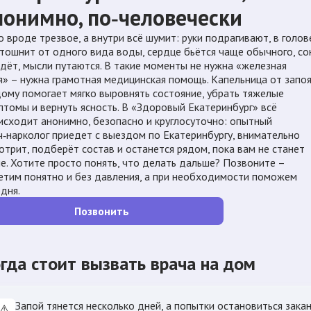
нонимно, по‑человечески
о вроде трезвое, а внутри всё шумит: руки подрагивают, в голов
, тошнит от одного вида воды, сердце бьётся чаще обычного, со
идёт, мысли путаются. В такие моменты не нужна «железная
я» – нужна грамотная медицинская помощь. Капельница от запо
дому помогает мягко выровнять состояние, убрать тяжелые
птомы и вернуть ясность. В «Здоровый Екатеринбург» всё
исходит анонимно, безопасно и круглосуточно: опытный
ч‑нарколог приедет с выездом по Екатеринбургу, внимательно
отрит, подберёт состав и останется рядом, пока вам не станет
че. Хотите просто понять, что делать дальше? Позвоните –
етим понятно и без давления, а при необходимости поможем
одня.
Позвонить
гда стоит вызвать врача на дом
Запой тянется несколько дней, а попытки остановиться зак
⚠