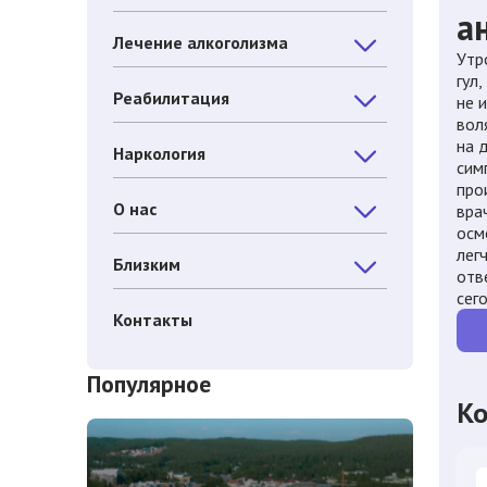
а
Лечение алкоголизма
Утр
гул
Реабилитация
не 
вол
на 
Наркология
сим
про
О нас
вра
осм
лег
Близким
отв
сег
Контакты
Популярное
Ко