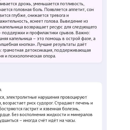
аивается дрожь, уменьшается потливость,
чается головная боль. Появляется аппетит, сон
вится глубже, снижается тревога и
ажительность, яснеет голова. Выведение из
 капельница возвращает ресурс для следующего
– поддержки и профилактики срывов. Важно:
няя капельница – это помощь в острой фазе, а
олшебная кнопка». Лучшие результаты даёт
а: грамотная детоксикация, поддерживающая
ия и психологическая опора.
я.
ся, электролитные нарушения провоцируют
, возрастает риск судорог. Страдают печень и
остряются гастрит и язвенная болезнь,
ердце. Без восполнения жидкости и минералов
удшиться – иногда счёт идёт на часы.