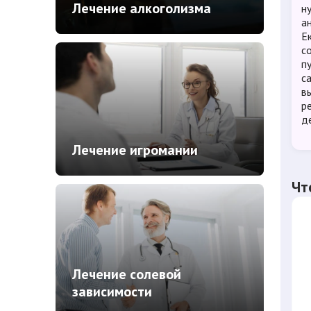
Лечение алкоголизма
н
а
Е
с
п
с
в
р
д
Лечение игромании
Чт
Лечение солевой
зависимости