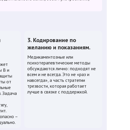
я
3. Кодирование по
желанию и показаниям.
Медикаментозные или
психотерапевтические методы
ожет
обсуждаются лично: подходят не
ы B и
всем и не всегда. Это не «раз и
защиты
навсегда», а часть стратегии
аты от
трезвости, которая работает
льные
лучше в связке с поддержкой.
. Задача
ягу,
ит.
опасно –
уально.