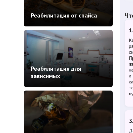
Чт
Реабилитация от спайса
1
К
р
с
П
ж
Реабилитация для
н
зависимых
и
к
т
л
3
Д