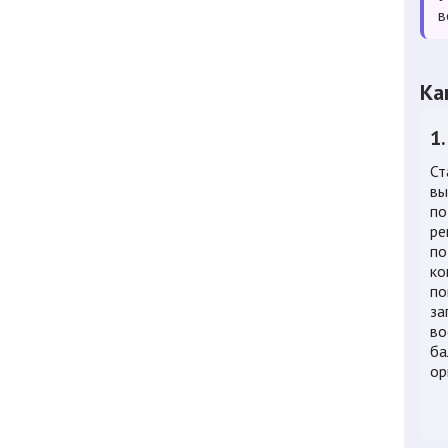
в
Ка
1
Ст
вы
по
ре
по
ко
по
за
во
ба
ор