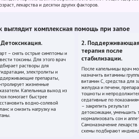
озраст, лекарства и десятки других факторов.
к выглядит комплексная помощь при запое
. Детоксикация.
2. Поддерживающа
терапия после
арт – снять острые симптомы и
стабилизации.
вести токсины. Для этого врач
дбирает растворы для
После капельницы врач м
гидратации, электролиты и
назначить витамины групп
ддерживающие препараты,
витамин C, средства для 
нтролирует жизненные
желудка и печени, препар
казатели. Капельница выход из
тошноты и непродолжите
поя помогает быстрее
седативные по показаниям
сстановить водно‑солевой
– закрепить результат
ланс и снизить нагрузку на
детоксикации, уменьшить т
ганы.
нормализовать сон и аппет
Самоназначение лекарств 
схемы подбирают индивид