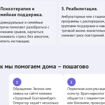
. Психотерапия и
5. Реабилитация.
емейная поддержка.
Амбулаторные или стацио
программы с распорядком,
дивидуальные и семейные
группами поддержки и на
тречи помогают разобраться с
трезвой жизни значительн
ичинами срывов, научиться
снижают риск повторений.
реживать стресс без алкоголя,
репить мотивацию.
к мы помогаем дома – пошагово
1
2
Обращение. Звонок или
Первичная консультаци
заявка на сайте клиники
осмотр. Врач‑нарколог
«Здоровый Екатеринбург».
общается с пациентом 
Оператор задаёт несколько
или близкими, проводи