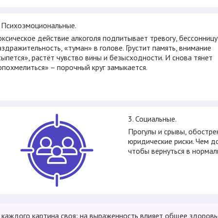
. Психоэмоциональные.
оксическое действие алкоголя подпитывает тревогу, бессонницу
аздражительность, «туман» в голове. Грустит память, внимание
сыпется», растёт чувство вины и безысходности. И снова тянет
опохмелиться» – порочный круг замыкается.
3. Социальные.
Прогулы и срывы, обостре
юридические риски. Чем д
чтобы вернуться в нормал
 каждого картина своя: на выраженность влияет общее здоровье