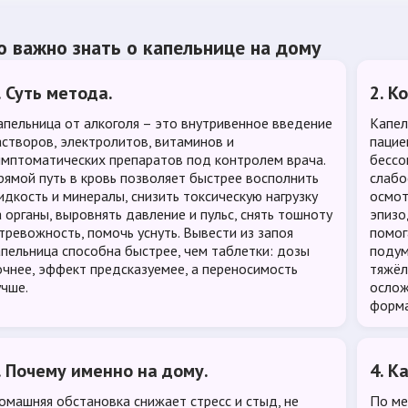
о важно знать о капельнице на дому
. Суть метода.
2. К
апельница от алкоголя – это внутривенное введение
Капел
астворов, электролитов, витаминов и
пацие
имптоматических препаратов под контролем врача.
бессо
рямой путь в кровь позволяет быстрее восполнить
слабо
идкость и минералы, снизить токсическую нагрузку
осмот
а органы, выровнять давление и пульс, снять тошноту
эпизо
 тревожность, помочь уснуть. Вывести из запоя
помог
апельница способна быстрее, чем таблетки: дозы
подум
очнее, эффект предсказуемее, а переносимость
тяжёл
учше.
ослож
форма
. Почему именно на дому.
4. К
омашняя обстановка снижает стресс и стыд, не
По ме