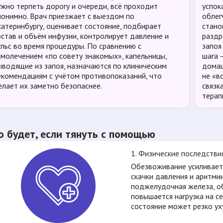
ужно терпеть дорогу и очереди, всё проходит
успок
нонимно. Врач приезжает с выездом по
облег
катеринбургу, оценивает состояние, подбирает
стано
остав и объём инфузии, контролирует давление и
раздр
ульс во время процедуры. По сравнению с
запоя
амолечением «по совету знакомых», капельницы,
шага 
ыводящие из запоя, назначаются по клиническим
домаш
екомендациям с учётом противопоказаний, что
не «в
елает их заметно безопаснее.
связк
терап
о будет, если тянуть с помощью
1. Физические последстви
Обезвоживание усиливает
скачки давления и аритмии
поджелудочная железа, об
повышается нагрузка на с
состояние может резко ух