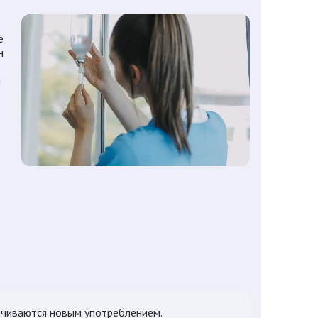
е
н
я
анчиваются новым употреблением.