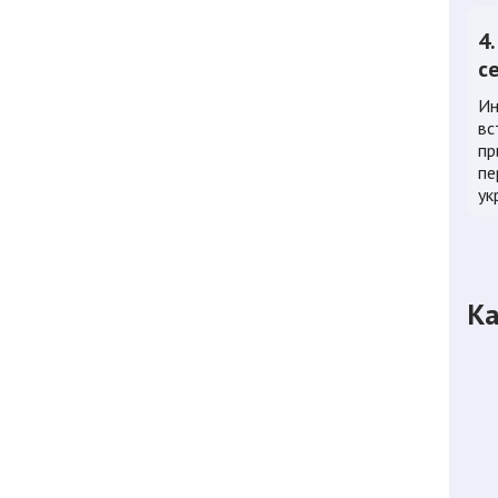
4
с
Ин
вс
пр
пе
ук
Ка