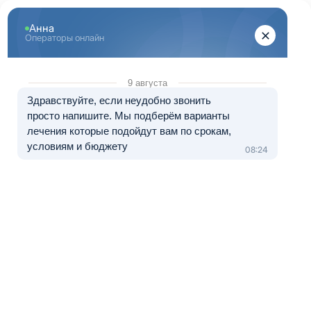
Перейти к основному содержанию
"Здоровый Екатеринбург"
+7 (343) 288-71-67
8 (800) 333-20-07
Телефон в Екатеринбурге
Бесплатно по России
Перезвоните мне
Медуслуги — клиника «МЕДЛАЙТ», лицензия № Л041-01021-
66/00656638 от 09.06.2023.
Лечение в рассрочку от 0 до 12 месяцев
Бесплатный реабилитационный
центр наркозависимых «Здоровый
Екатеринбург»
Когда нет другого
выхода — важно
знать, что помощь
есть