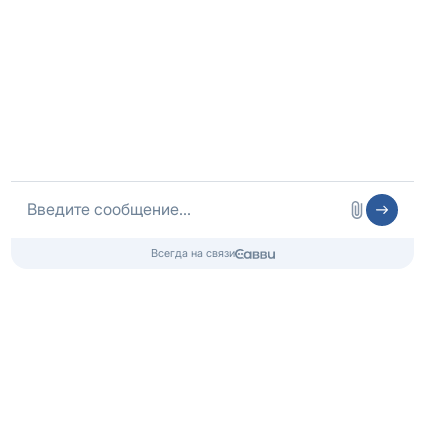
Оператор сайта
ИП Шубных
ИНН 325502806683
ОГРНИП 316325600085756 от 01.08.2016 года
Медицинская лицензия
Медицинские услуги
ООО «Медлайт»
Лицензия № Л041-01021-66/00656638
от 09.06.2023, Минздрав Свердловской области
Контакты 24/7
8 (800) 333-20-07
Бесплатно по России
+7 (343) 288-71-67
Телефон в Екатеринбурге
info@czm.su