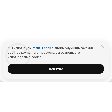
Информационный наркологический центр. Мы подбираем программу и
организуем запись; медпроцедуры проводит клиника-партнёр.
Имеются противопоказания — консультация врача обязательна.
18+
Информация не является публичной офертой (ст. 437 ГК РФ).
Политика обработки персональных
Cогласие на обработку персональных
данных
данных
Мы используем
файлы cookie
, чтобы улучшить сайт для
вас. Продолжая его просмотр, вы разрешаете
использование cookie.
Понятно