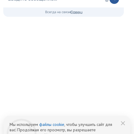
Лицензия № Л041-01021-66/00656638
от 09.06.2023, Минздрав Свердловской области
Контакты 24/7
8 (800) 333-20-07
Бесплатно по России
+7 (343) 288-71-67
Телефон в Екатеринбурге
info@czm.su
Информационный наркологический центр. Мы подбираем программу и
организуем запись; медпроцедуры проводит клиника-партнёр.
Имеются противопоказания — консультация врача обязательна.
18+
Информация не является публичной офертой (ст. 437 ГК РФ).
Политика обработки персональных
Cогласие на обработку персональных
данных
данных
Мы используем
файлы cookie
, чтобы улучшить сайт для
вас. Продолжая его просмотр, вы разрешаете