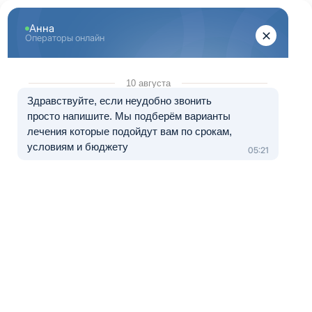
Перейти к основному содержанию
"Здоровый Екатеринбург"
+7 (343) 288-71-67
8 (800) 333-20-07
Телефон в Екатеринбурге
Бесплатно по России
Перезвоните мне
Медуслуги — клиника «МЕДЛАЙТ», лицензия № Л041-01021-
66/00656638 от 09.06.2023.
Лечение в рассрочку от 0 до 12 месяцев
Реабилитация алкоголизма
Первоуральск
Что такое
алкоголизм?
Это хроническое
заболевание,