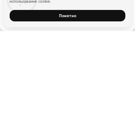
использование cookie.
Понятно
Главная
Лечение наркомании
Лечение алкоголизма
Реабилитация