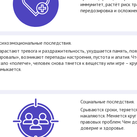
иммунитет, растёт риск тр
передозировка и осложнен
сихоэмоциональные последствия.
арастают тревога и раздражительность, ухудшается память, по
провалы», возникают перепады настроения, пустота и апатия. Ч
тало «полегче», человек снова тянется к веществу или игре – кру
амыкается.
Социальные последствия.
Срываются сроки, теряетс
накаляются. Меняется круг
правовых проблем. Чем до
доверие и здоровье.