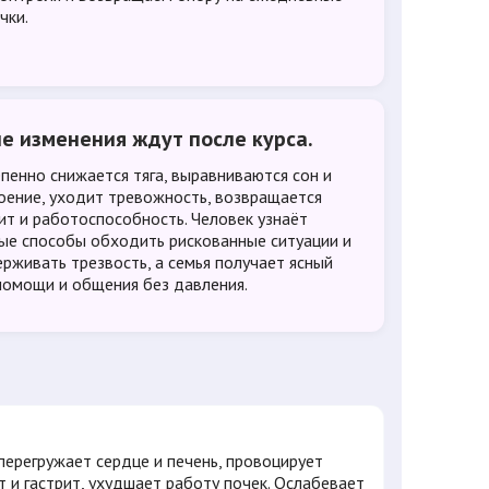
чки.
е изменения ждут после курса.
пенно снижается тяга, выравниваются сон и
оение, уходит тревожность, возвращается
ит и работоспособность. Человек узнаёт
ые способы обходить рискованные ситуации и
рживать трезвость, а семья получает ясный
помощи и общения без давления.
перегружает сердце и печень, провоцирует
т и гастрит, ухудшает работу почек. Ослабевает