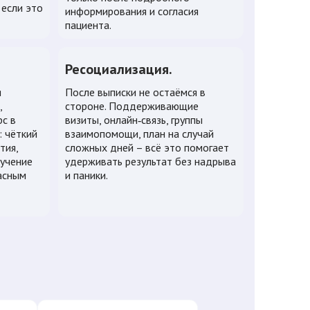
 если это
информирования и согласия
пациента.
Ресоциализация.
я
После выписки не остаёмся в
,
стороне. Поддерживающие
рс в
визиты, онлайн‑связь, группы
 чёткий
взаимопомощи, план на случай
тия,
сложных дней – всё это помогает
бучение
удерживать результат без надрыва
асным
и паники.