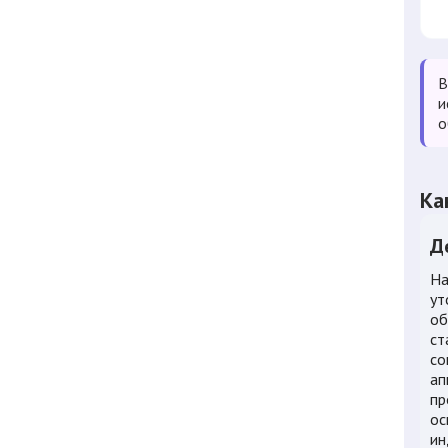
В
и
о
Ка
Д
На
ут
об
ст
со
ап
пр
ос
ин