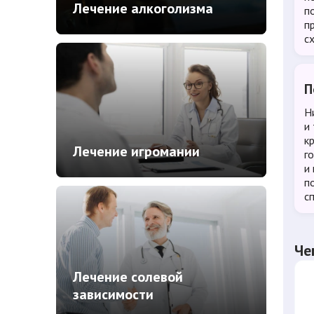
Лечение алкоголизма
п
п
с
П
Н
и
к
Лечение игромании
г
и
п
с
Че
Лечение солевой
зависимости