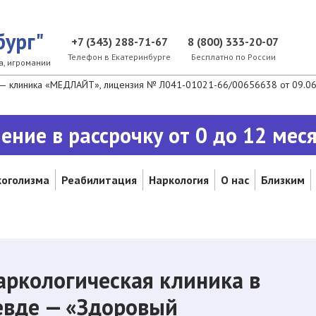
бург"
+7 (343) 288-71-67
8 (800) 333-20-07
Телефон в Екатеринбурге
Бесплатно по России
а, игромании
— клиника «МЕДЛАЙТ», лицензия № Л041-01021-66/00656638 от 09.06.2
ение в рассрочку от 0 до 12 мес
коголизма
Реабилитация
Наркология
О нас
Близким
аркологическая клиника в
евде — «Здоровый