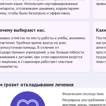
онятном языке. Используем сертифицированные
привы
репараты, отслеживаем динамику, корректируем
хему, чтобы было безопасно и эффективно.
очему выбирают нас.
Каки
икаких отметок по месту работы и учёбы, анонимно
Посте
 тактично. Удобное время, выезд на дом,
настр
руглосуточная помощь. В отличие от
аппет
осударственных учреждений, у нас больше гибкости
прост
 внимания к деталям, при этом наркология ведётся
подде
о лицензии, в стационаре работают опытные
план 
пециалисты.
м грозит откладывание лечения
Физические последствия.
Регулярное употребление 
аритмии, кризы, панкреати