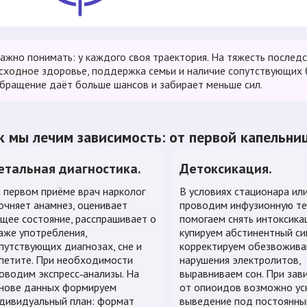
ажно понимать: у каждого своя траектория. На тяжесть последс
сходное здоровье, поддержка семьи и наличие сопутствующих 
бращение даёт больше шансов и забирает меньше сил.
к мы лечим зависимость: от первой капельни
етальная диагностика.
Детоксикация.
 первом приёме врач нарколог
В условиях стационара ил
очняет анамнез, оценивает
проводим инфузионную те
щее состояние, расспрашивает о
помогаем снять интоксика
аже употребления,
купируем абстинентный си
путствующих диагнозах, сне и
корректируем обезвожива
петите. При необходимости
нарушения электролитов,
оводим экспресс‑анализы. На
выравниваем сон. При зав
нове данных формируем
от опиоидов возможно ус
дивидуальный план: формат
выведение под постоянн