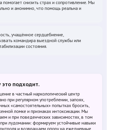
а помогает снизить страх и сопротивление. Мы
льно и анонимно, что помощь реальна и
вость, учащённое сердцебиение,
вызвать командира выездной службы или
табилизации состояния.
 это подходит.
ение в частный наркологический центр
ано при регулярном употреблении, запоях,
чных «самостоятельных» попытках бросить,
енной ломке и признаках интоксикации. Мы
аем и при поведенческих зависимостях, в том
 при лудомании: формируем устойчивые навыки
онтроля и возвращаем опору на ежедневные