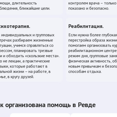
мощи, длительность
контролем врача – только
блюдения, ближайшие цели.
показано и безопасно.
сихотерапия.
Реабилитация.
 индивидуальных и групповых
Если нужна более глубока
тречах разбираем жизненные
перестройка образа жизни
туации, учимся справляться со
помогаем организовать ку
рессом, планировать трезвые
реабилитационном центре:
и и обходить «скользкие места».
режим дня, групповые заня
о не лекции, а практические
физическая активность, о
выки, которые работают в
новым привычкам и безоп
альной жизни – на работе, в
способам отдыха.
мье, в кругу друзей.
к организована помощь в Ревде