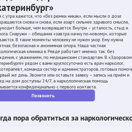
катеринбург»
и с утра кажется, что «без рюмки никак», если мысли о дозе
вращаются снова и снова, если азарт сильнее здравого смысла,
 уходит больше, чем возвращается. Внутри – усталость, стыд и
вога. Снаружи – обещания «завтра начну по‑новому», которые
ваются. В такие моменты человеку не нужен укор. Ему нужна
ятная, безопасная и анонимная опора. Наша частная
кологическая клиника в Ревде работает именно так: без
ждения, с уважением, по медицинским стандартам. В «Здоровом
теринбурге» рядом с вами круглосуточно есть врач нарколог,
хотерапевт, команда сестёр и администраторов, готовых помоч
ервый же день. Звоните или оставьте заявку – запись на приём и
зд на дом доступны 24/7, а наркологическая помощь
зывается конфиденциально с первого контакта.
Позвонить
гда пора обратиться за наркологичес