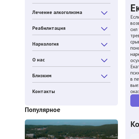
Е
Лечение алкоголизма
Есл
воз
Реабилитация
сил
тре
сры
Наркология
пон
нар
О нас
осу
Ека
пси
Близким
в п
вые
Контакты
ока
Популярное
Ко