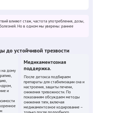
твий влияют стаж, частота употребления, дозы,
болезней. Но в одном мы уверены: раннее
цы до устойчивой трезвости
Медикаментозная
поддержка.
и на дому
рапию,
После детокса подбираем
цию,
препараты для стабилизации сна и
ндром,
настроения, защиты печени,
ние и
снижения тревожности. По
показаниям обсуждаем методы
исимости
снижения тяги, включая
коренное
медикаментозное кодирование –
ым
только после подробного