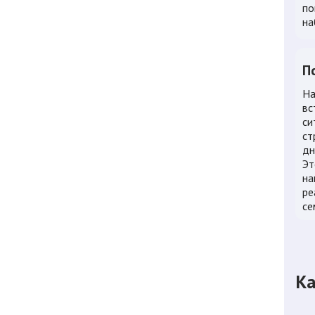
по
на
П
На
вс
си
ст
дн
Эт
на
ре
се
Ка