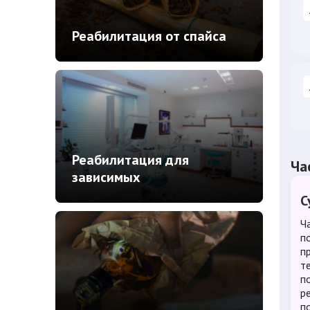
Реабилитация от спайса
Реабилитация для
Ча
зависимых
С
Ч
п
п
т
п
р
п