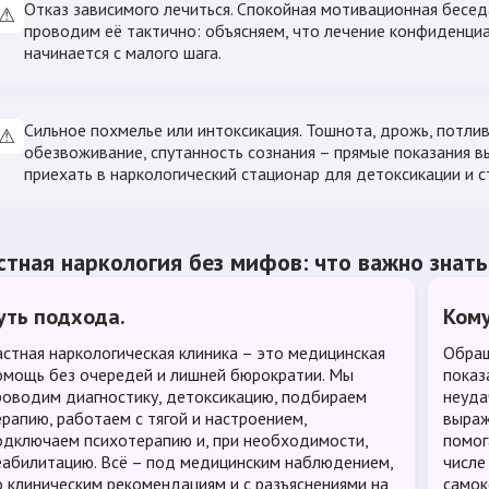
Отказ зависимого лечиться. Спокойная мотивационная бесед
⚠
проводим её тактично: объясняем, что лечение конфиденциа
начинается с малого шага.
Сильное похмелье или интоксикация. Тошнота, дрожь, потли
⚠
обезвоживание, спутанность сознания – прямые показания 
приехать в наркологический стационар для детоксикации и с
стная наркология без мифов: что важно знать
уть подхода.
Кому
астная наркологическая клиника – это медицинская
Обращ
омощь без очередей и лишней бюрократии. Мы
показ
роводим диагностику, детоксикацию, подбираем
неуда
ерапию, работаем с тягой и настроением,
выраж
одключаем психотерапию и, при необходимости,
помог
еабилитацию. Всё – под медицинским наблюдением,
числе
о клиническим рекомендациям и с разъяснениями на
самок