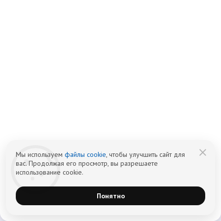
09.04.2025
Забота о теле и душе. Как регулярные
занятия в бассейне способствуют
выздоровлению
Мы используем
файлы cookie
, чтобы улучшить сайт для
вас. Продолжая его просмотр, вы разрешаете
использование cookie.
Подробнее
Понятно