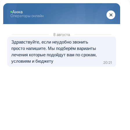
Перейти к основному содержанию
"Здоровый Екатеринбург"
+7 (343) 288-71-67
8 (800) 333-20-07
Телефон в Екатеринбурге
Бесплатно по России
Перезвоните мне
Медуслуги — клиника «МЕДЛАЙТ», лицензия № Л041-01021-
66/00656638 от 09.06.2023.
Лечение в рассрочку от 0 до 12 месяцев
Наркологическая клиника в
Новоуральске – «Здоровый
Екатеринбург»
Зависимость не обрушивается в один день. Сначала это
кажется безобидной попыткой снять напряжение: «немного
расслаблюсь – и всё пройдёт». Проходят недели, а вместе