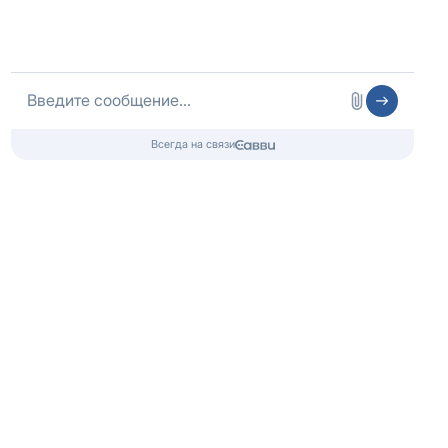
Подробнее
09.04.2025
Новый опыт, новые эмоции и мощная
анималотерапия.
Подробнее