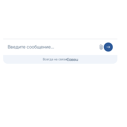
Оператор сайта
ИП Шубных
ИНН 325502806683
ОГРНИП 316325600085756 от 01.08.2016 года
Медицинская лицензия
Медицинские услуги
ООО «Медлайт»
Лицензия № Л041-01021-66/00656638
от 09.06.2023, Минздрав Свердловской области
Контакты 24/7
8 (800) 333-20-07
Бесплатно по России
+7 (343) 288-71-67
Телефон в Екатеринбурге