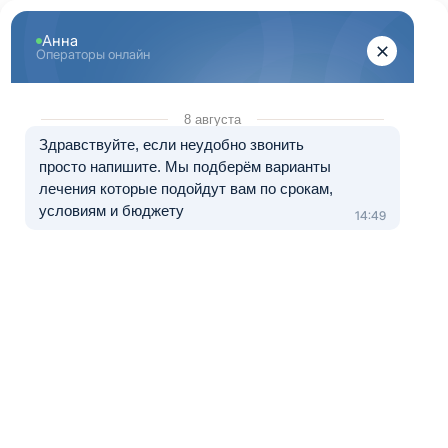
Перейти к основному содержанию
"Здоровый Екатеринбург"
+7 (343) 288-71-67
8 (800) 333-20-07
Телефон в Екатеринбурге
Бесплатно по России
Перезвоните мне
Медуслуги — клиника «МЕДЛАЙТ», лицензия № Л041-01021-
66/00656638 от 09.06.2023.
Лечение в рассрочку от 0 до 12 месяцев
Лечение наркомании Алапаевск
Медицинский центр
"Здоровый
Екатеринбург"
проводит лечение
наркомании в
Алапаевске
методами,