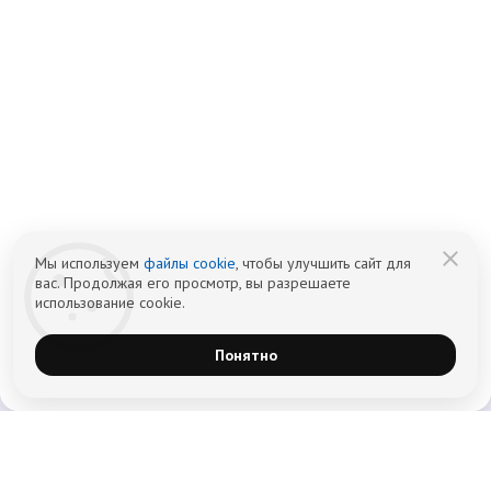
info@czm.su
Информационный наркологический центр. Мы подбираем программу и
организуем запись; медпроцедуры проводит клиника-партнёр.
Имеются противопоказания — консультация врача обязательна.
18+
Информация не является публичной офертой (ст. 437 ГК РФ).
Политика обработки персональных
Cогласие на обработку персональных
данных
данных
Мы используем
файлы cookie
, чтобы улучшить сайт для
вас. Продолжая его просмотр, вы разрешаете
использование cookie.
Понятно