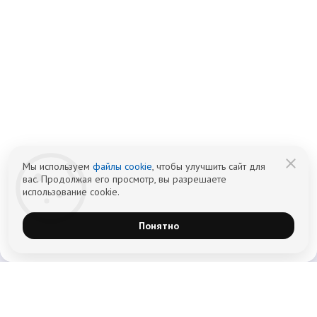
info@czm.su
Информационный наркологический центр. Мы подбираем программу и
организуем запись; медпроцедуры проводит клиника-партнёр.
Имеются противопоказания — консультация врача обязательна.
18+
Информация не является публичной офертой (ст. 437 ГК РФ).
Политика обработки персональных
Cогласие на обработку персональных
данных
данных
Мы используем
файлы cookie
, чтобы улучшить сайт для
вас. Продолжая его просмотр, вы разрешаете
использование cookie.
Понятно