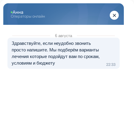
Перейти к основному содержанию
"Здоровый Екатеринбург"
+7 (343) 288-71-67
8 (800) 333-20-07
Телефон в Екатеринбурге
Бесплатно по России
Перезвоните мне
Медуслуги — клиника «МЕДЛАЙТ», лицензия № Л041-01021-
66/00656638 от 09.06.2023.
Лечение в рассрочку от 0 до 12 месяцев
Лечение алкоголизма Тавда
Наркологический
центр для
алкоголиков в
Тавде – это
своеобразное
место доверия, в
которое зависимые