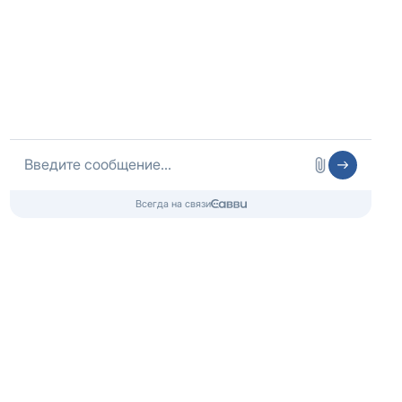
Оператор сайта
ИП Шубных
ИНН 325502806683
ОГРНИП 316325600085756 от 01.08.2016 года
Медицинская лицензия
Медицинские услуги
ООО «Медлайт»
Лицензия № Л041-01021-66/00656638
от 09.06.2023, Минздрав Свердловской области
Контакты 24/7
8 (800) 333-20-07
Бесплатно по России
+7 (343) 288-71-67
Телефон в Екатеринбурге