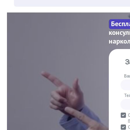
Беспл
консул
нарко