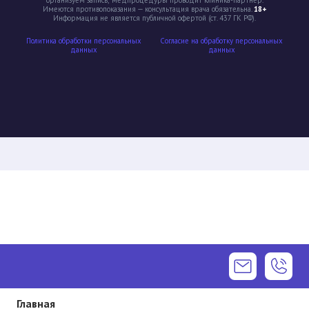
организуем запись; медпроцедуры проводит клиника-партнёр.
Имеются противопоказания — консультация врача обязательна.
18+
Информация не является публичной офертой (ст. 437 ГК РФ).
Политика обработки персональных
Cогласие на обработку персональных
данных
данных
Главная