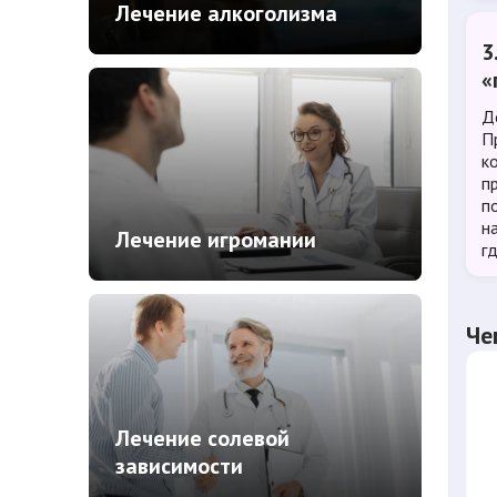
Лечение алкоголизма
3
«
Д
П
к
п
п
н
Лечение игромании
г
Че
Лечение солевой
зависимости