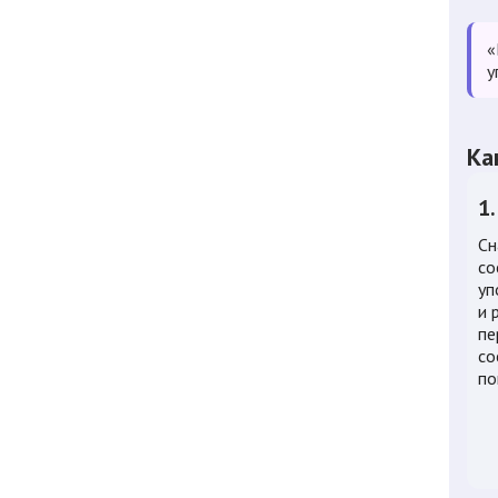
«
у
Ка
1
Сн
со
уп
и 
пе
со
по