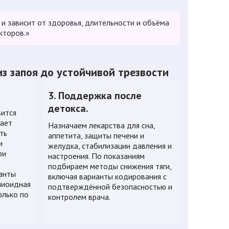
 и зависит от здоровья, длительности и объёма
кторов.»
из запоя до устойчивой трезвости
3. Поддержка после
детокса.
вится
гает
Назначаем лекарства для сна,
ть
аппетита, защиты печени и
и
желудка, стабилизации давления и
ри
настроения. По показаниям
подбираем методы снижения тяги,
анты
включая варианты кодирования с
пиоидная
подтверждённой безопасностью и
олько по
контролем врача.