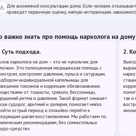
Для анонимной консультации дома. Если человек отказываетс
⚠
проведёт первичную оценку, мягкую интервенцию зависимого
о важно знать про помощь нарколога на дому
. Суть подхода.
2. К
ызов нарколога на дом – это не «укольчик для
Выезд
алочки». Это полноценная медицинская помощь с
выраж
смотром, контролем давления, пульса и сатурации,
нарко
одбором индивидуальной капельницы для
стаци
ыведения токсинов и коррекции обезвоживания,
корре
екарствами от тошноты, тревоги, бессонницы,
помог
арушений ритма и давления. Такой формат снижает
так и
иски судорог, аритмий и делирия, помогает мягко
востр
ройти острый период и спокойно перейти к
анони
ледующим шагам восстановления. Мы работаем по
линическим рекомендациям, без сомнительных
чудо-средств».