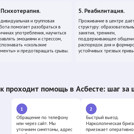
. Психотерапия.
5. Реабилитация.
дивидуальная и групповая
Проживание в центре даёт
бота помогает разобраться в
структуру: образовательн
ичинах употребления, научиться
занятия, тренинги,
равлять эмоциями и стрессом,
поддерживающее общени
спознавать «скользкие
распорядок дня и формир
менты» и предотвращать срывы.
устойчивых трезвых привы
к проходит помощь в Асбесте: шаг за
1
2
Обращение по телефону
Быстрый выезд.
или через сайт. Мы
Наркологическая бриг
уточняем симптомы, адрес
приезжает оперативно,