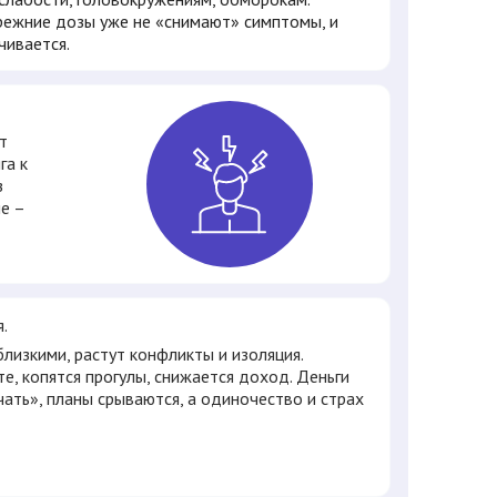
режние дозы уже не «снимают» симптомы, и
чивается.
т
га к
з
е –
я.
лизкими, растут конфликты и изоляция.
е, копятся прогулы, снижается доход. Деньги
чать», планы срываются, а одиночество и страх