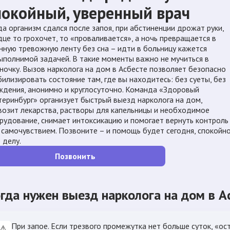
покойный, уверенный врач
да организм сдался после запоя, при абстиненции дрожат руки,
дце то грохочет, то «проваливается», а ночь превращается в
нную тревожную ленту без сна – идти в больницу кажется
ыполнимой задачей. В такие моменты важно не мучиться в
ночку. Вызов нарколога на дом в Асбесте позволяет безопасно
билизировать состояние там, где вы находитесь: без суеты, без
ждения, анонимно и круглосуточно. Команда «Здоровый
теринбург» организует быстрый выезд нарколога на дом,
возит лекарства, растворы для капельницы и необходимое
рудование, снимает интоксикацию и помогает вернуть контроль
 самочувствием. Позвоните – и помощь будет сегодня, спокойн
 делу.
Позвонить
гда нужен выезд нарколога на дом в А
При запое. Если трезвого промежутка нет больше суток, «ос
⚠