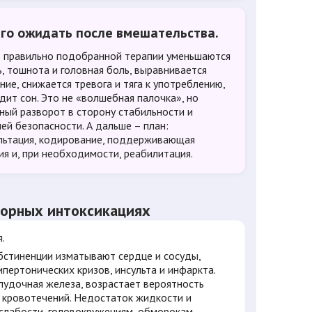
его ожидать после вмешательства.
 правильно подобранной терапии уменьшаются
, тошнота и головная боль, выравнивается
ние, снижается тревога и тяга к употреблению,
дит сон. Это не «волшебная палочка», но
ный разворот в сторону стабильности и
ей безопасности. А дальше – план:
льтация, кодирование, поддерживающая
ия и, при необходимости, реабилитация.
вторных интоксикациях
я.
бстиненции изматывают сердце и сосуды,
пертонических кризов, инсульта и инфаркта.
лудочная железа, возрастает вероятность
и кровотечений. Недостаток жидкости и
слабости, головокружениям, обморокам.