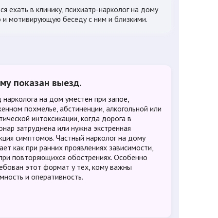
я ехать в клинику, психиатр-нарколог на дому
 и мотивирующую беседу с ним и близкими.
ому показан выезд.
 нарколога на дом уместен при запое,
енном похмелье, абстиненции, алкогольной или
тической интоксикации, когда дорога в
онар затруднена или нужна экстренная
кция симптомов. Частный нарколог на дому
ает как при ранних проявлениях зависимости,
 при повторяющихся обострениях. Особенно
ебован этот формат у тех, кому важны
мность и оперативность.