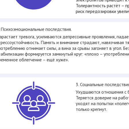
Толерантность растёт – п
риск передозировки увели
. Психоэмоциональные последствия.
арастает тревога, усиливаются депрессивные проявления, падае
трессоустойчивость. Память и внимание страдают, навязчивая тя
потреблению отнимает силы, а вина за срывы загоняет в угол. Бе
табилизации формируется замкнутый круг: «плохо – употреблени
ременное облегчение – ещё хуже».
3. Социальные последстви
Ухудшаются отношения с б
Теряется доверие на работ
уходят на попытки «полег
только крепнут.