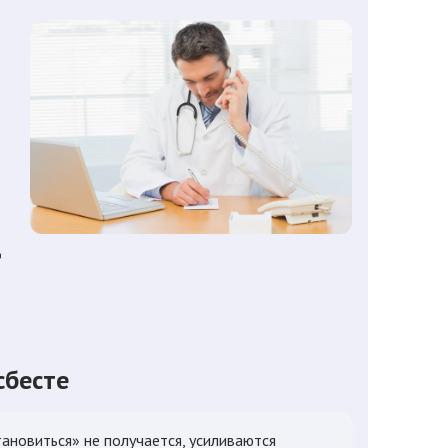
о
сбесте
тановиться» не получается, усиливаются