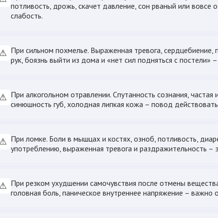
потливость, дрожь, скачет давление, сон рваный или вовсе 
слабость.
При сильном похмелье. Выраженная тревога, сердцебиение, 
⚠
рук, боязнь выйти из дома и «нет сил подняться с постели»
При алкогольном отравлении. Спутанность сознания, частая 
⚠
синюшность губ, холодная липкая кожа – повод действовать
При ломке. Боли в мышцах и костях, озноб, потливость, диаре
⚠
употреблению, выраженная тревога и раздражительность – 
При резком ухудшении самочувствия после отмены вещества.
⚠
головная боль, паническое внутреннее напряжение – важно 