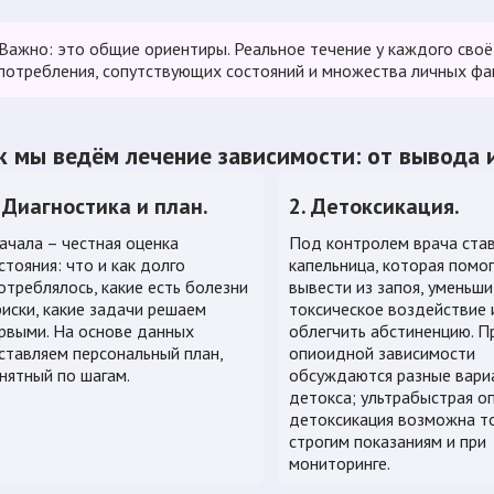
Важно: это общие ориентиры. Реальное течение у каждого своё
потребления, сопутствующих состояний и множества личных фа
к мы ведём лечение зависимости: от вывода 
. Диагностика и план.
2. Детоксикация.
ачала – честная оценка
Под контролем врача ста
стояния: что и как долго
капельница, которая помо
отреблялось, какие есть болезни
вывести из запоя, уменьши
риски, какие задачи решаем
токсическое воздействие 
рвыми. На основе данных
облегчить абстиненцию. П
ставляем персональный план,
опиоидной зависимости
нятный по шагам.
обсуждаются разные вари
детокса; ультрабыстрая о
детоксикация возможна т
строгим показаниям и при
мониторинге.