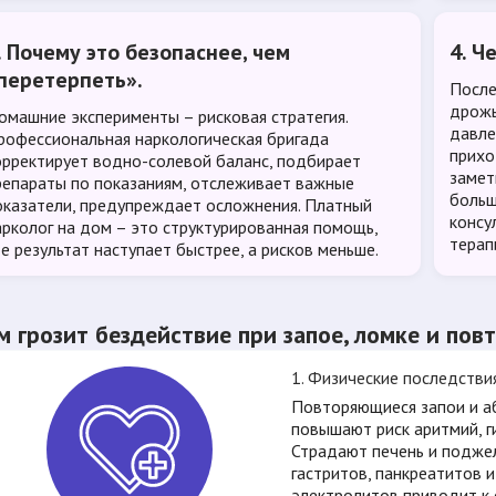
. Почему это безопаснее, чем
4. Ч
перетерпеть».
После
дрожь
омашние эксперименты – рисковая стратегия.
давле
рофессиональная наркологическая бригада
прихо
орректирует водно-солевой баланс, подбирает
замет
репараты по показаниям, отслеживает важные
больш
оказатели, предупреждает осложнения. Платный
консу
арколог на дом – это структурированная помощь,
терап
де результат наступает быстрее, а рисков меньше.
м грозит бездействие при запое, ломке и по
1. Физические последстви
Повторяющиеся запои и а
повышают риск аритмий, ги
Страдают печень и подже
гастритов, панкреатитов 
электролитов приводит к 