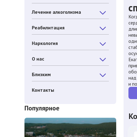
с
Лечение алкоголизма
Ког
сер
Реабилитация
дли
нев
оди
Наркология
ста
осу
О нас
Ека
при
обо
Близким
над
и по
Контакты
Популярное
Ко