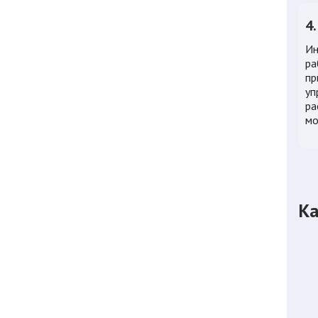
4
Ин
ра
пр
уп
ра
мо
Ка