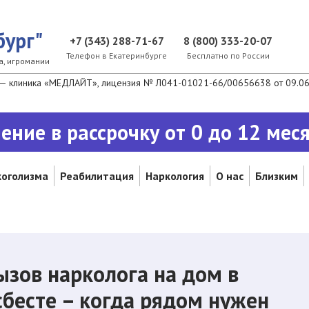
бург"
+7 (343) 288-71-67
8 (800) 333-20-07
Телефон в Екатеринбурге
Бесплатно по России
а, игромании
— клиника «МЕДЛАЙТ», лицензия № Л041-01021-66/00656638 от 09.06.2
ение в рассрочку от 0 до 12 мес
коголизма
Реабилитация
Наркология
О нас
Близким
ызов нарколога на дом в
сбесте – когда рядом нужен