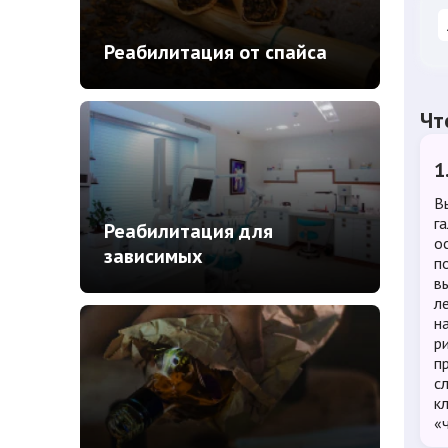
Реабилитация от спайса
Чт
1
В
г
Реабилитация для
о
зависимых
п
в
л
н
р
п
с
к
«