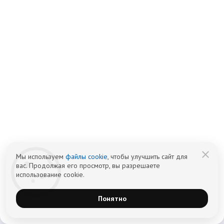
27.03.2025
Восстановление после зависимости.
Путь к новой жизни начинается с
перемен внутри.
Подробнее
Смотреть все новости
Мы используем
файлы cookie
, чтобы улучшить сайт для
вас. Продолжая его просмотр, вы разрешаете
использование cookie.
г.Екатеринбург, ул.Отто
Шмидта, стр.58, офис 104
Понятно