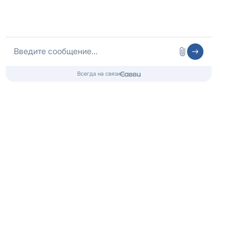
09.04.2025
Забота о теле и душе. Как регулярные
занятия в бассейне способствуют
выздоровлению
Подробнее