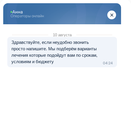
Перейти к основному содержанию
"Здоровый Екатеринбург"
+7 (343) 288-71-67
8 (800) 333-20-07
Телефон в Екатеринбурге
Бесплатно по России
Перезвоните мне
Медуслуги — клиника «МЕДЛАЙТ», лицензия № Л041-01021-
66/00656638 от 09.06.2023.
Лечение в рассрочку от 0 до 12 месяцев
Наркологическая клиника в
Нижнем Тагиле
Иногда жизнь сужается до одной мысли: «Как дожить до
вечера и сделать вид, что всё под контролем». Алкоголь,
наркотики, ставки – незаметно забирают энергию, сон,
деньги и доверие близких. Попытки «с понедельника»,
паузы, тайные договорённости с самим собой, срывы. Всё